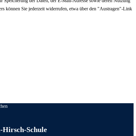
 zur Speicherung der Daten, der E-Mail-Adresse sowie deren Nutzung
rs können Sie jederzeit widerrufen, etwa über den "Austragen"-Link
chen
taktinformationen
-Hirsch-Schule