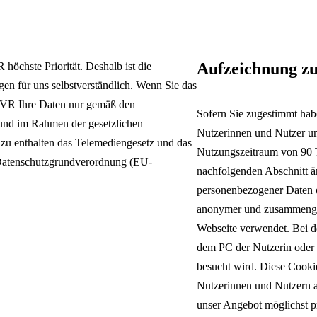
Überblick:
Beratung & Expertis
Förderung
Förderverein
Offene Ganztagsschule
Stellenangebote
Gelände & Räume
Audiologisches Zentrum
Primarstufe
Kontakt & Anfahrt
Krankmeldung & Beurlaubung
FSJ &
Schulregeln
Deutsch
Sprachauswahl
Förderschwerpunkt Hören un
Bundesfreiwilligendienst
Sekundarstufe I
Geschichte der
Aufzeichnung z
höchste Priorität. Deshalb ist die
Berufsorientierung
Schule
en für uns selbstverständlich. Wenn Sie das
Zurück
 LVR Ihre Daten nur gemäß den
Sofern Sie zugestimmt habe
und im Rahmen der gesetzlichen
Deutsch
Nutzerinnen und Nutzer un
zu enthalten das Telemediengesetz und das
English
Nutzungszeitraum von 90 T
Datenschutzgrundverordnung (EU-
Français
nachfolgenden Abschnitt än
Nederlands
personenbezogener Daten o
Polski
Română
anonymer und zusammengefa
Español
Webseite verwendet. Bei de
Türkçe
dem PC der Nutzerin oder 
Українська
besucht wird. Diese Cookie
Nutzerinnen und Nutzern a
unser Angebot möglichst pr