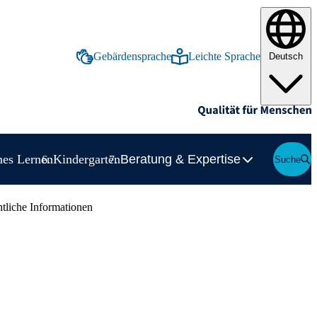
Gebärdensprache
Leichte Sprache
Deutsch
Inhalte in deutscher Gebärdensprache anze
Inhalte in leichter Spr
es Lernen
Kindergarten
Beratung & Expertise
Inhalte in d
Inhalte in l
Suche
ige Unterelement zu Frühförderung & Vorschule
Suche
tliche Informationen
 Schulalltag
ltag
rung & Vorschule
fil
rschule
 Unterricht & Förderung
xpertise