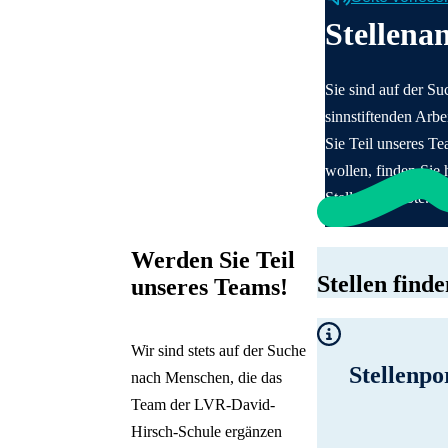
Frühförderung
Schülerbeförderung
Unser Team
Beratung & Expertise
Über unsere Schule
Unterricht & Förderung
Zeige Unterelement zu Beratung & Expe
Zeige Unterelement zu U
Stellena
Überblick:
Beratung &
Unterrichtszeiten
Vorschulgruppe
Überblick:
Unterricht &
Förderverein
Stellenangebote
Gelände & Räume
Expertise
Förderung
Offene Ganztagsschule
Kontakt & Anfahrt
FSJ &
Schulregeln
Deutsch
Sprachauswahl
Audiologisches Zentrum
Primarstufe
Krankmeldung & Beurlaubung
Bundesfreiwilligendienst
Sie sind auf der Su
Geschichte der
Schließen
Inhalte des Menüs ausblenden
Förderschwerpunkt Hören und
Sekundarstufe I
sinnstiftenden Arbe
Schule
Kommunikation
Berufsorientierung
Sie Teil unseres T
Zurück
wollen, finden Sie h
Stellenangebote.
Deutsch
English
Français
Werden Sie Teil
Nederlands
Stellen finde
unseres Teams!
Polski
Română
Español
Wir sind stets auf der Suche
Türkçe
Stellenp
nach Menschen, die das
Українська
Team der LVR-David-
Hirsch-Schule ergänzen