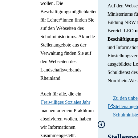
wollen. Die
Auf den Websei
Beschäftigungsmöglichkeiten
Ministeriums f
für Lehrer*innen finden Sie
Bildung NRW f
auf den Webseiten des
Bereich LEO
u
Schulministeriums. Aktuelle
Beschäftigung
Stellenangebote aus der
und Informatio
Verwaltung finden Sie auf
Einstellungsver
den Webseiten des
ausgebildete Le
Landschaftsverbands
Schuldienst de
Rheinland.
Nordrhein-West
Auch für alle, die ein
Zu den unbef
Freiwilliges Soziales Jahr
Stellenangeb
machen oder ein Praktikum
Schulminist
absolvieren wollen, haben
wir Informationen
zusammengestellt.
Stellenpo