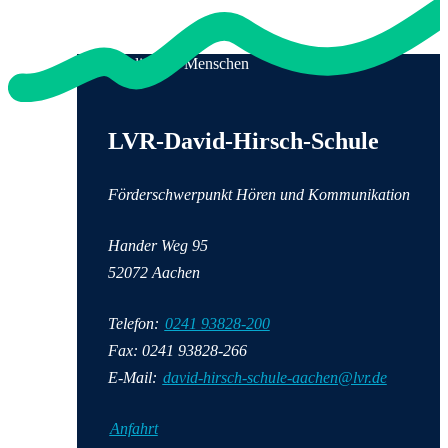
Zum Karrie
Schulminis
Zu den befr
LVR
Stellenang
Qualität für Menschen
Schulminis
Anschrift und Kontaktinformationen
LVR-David-Hirsch-Schule
Förderschwerpunkt Hören und Kommunikation
Hander Weg
95
52072
Aachen
Telefon:
0241 93828-200
Fax: 0241 93828-266
E-Mail:
david-hirsch-schule-aachen@lvr.de
Anfahrt