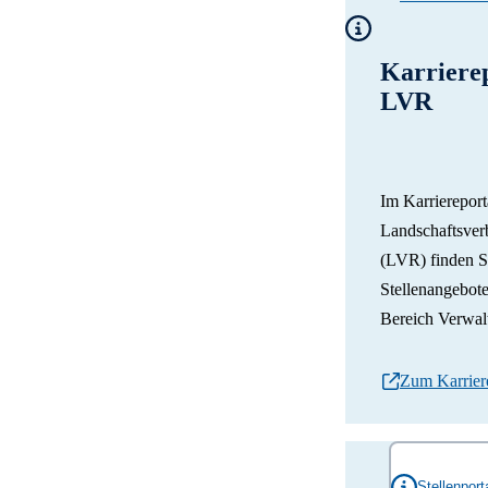
Karrierep
LVR
Im Karriereport
Landschaftsver
(LVR) finden S
Stellenangebot
Bereich Verwal
Zum Karrier
Stellenpor