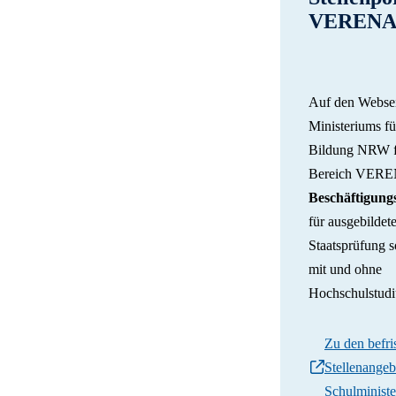
VEREN
Auf den Websei
Ministeriums f
Bildung NRW f
Bereich VER
Beschäftigung
für ausgebildet
Staatsprüfung 
mit und ohne
Hochschulstud
Zu den befri
Stellenangeb
Schulminist